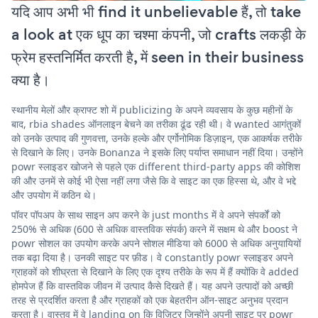
यदि आप अभी भी find it unbelievable हैं, तो take
a look at एक धूप का चश्मा कंपनी, जो crafts लकड़ी के
फ्रेम हस्तनिर्मित करती है, में seen in their business
क्या है।
स्थानीय मेलों और क्राफ्ट शो में publicizing के अपने व्यवसाय के कुछ महीनों के
बाद, rbia shades ऑनलाइन बेचने का तरीका ढूंढ रही थी। वे wanted आगंतुकों
को उनके उत्पाद की गुणवत्ता, उनके हल्के और एर्गोनोमिक डिज़ाइन, एक आकर्षक तरीके
से दिखाने के लिए। उनके Bonanza ने इसके लिए पर्याप्त समाधान नहीं दिया। उन्होंने
powr स्लाइडर खोजने से पहले एक different third-party apps की कोशिश
की और उनमें से कोई भी ऐसा नहीं लगा जैसे कि वे साइट का एक हिस्सा थे, और वे भद्दे
और उपयोग में कठिन थे।
पॉवर पॉपअप के साथ साइन अप करने के just months में वे अपने संपर्कों को
250% से अधिक (600 से अधिक वास्तविक संपर्क) करने में सक्षम थे और boost ने
powr सोशल का उपयोग करके अपने सोशल मीडिया को 6000 से अधिक अनुयायियों
तक बढ़ा दिया है। उनकी साइट पर फ़ीड। वे constantly powr स्लाइडर अपने
ग्राहकों को शीघ्रता से दिखाने के लिए एक दृश्य तरीके के रूप में हैं क्योंकि वे added
होमपेज हैं कि वास्तविक जीवन में उत्पाद कैसे दिखते हैं। यह अपने उत्पादों को अच्छी
तरह से प्रदर्शित करता है और ग्राहकों को एक बेहतरीन ऑन-साइट अनुभव प्रदान
करता है। वास्तव में वे landing on कि विज़िटर जिन्होंने अपनी साइट पर powr