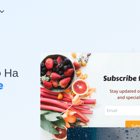
p На
e