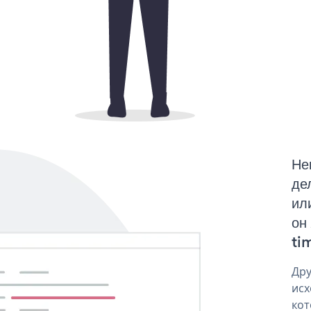
Не
де
ил
он
tim
Дру
исх
кот