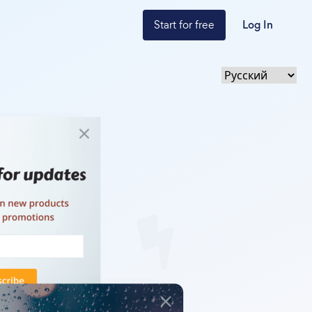
Start for free
Log In