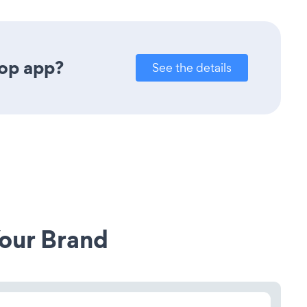
Pop app?
See the details
our Brand