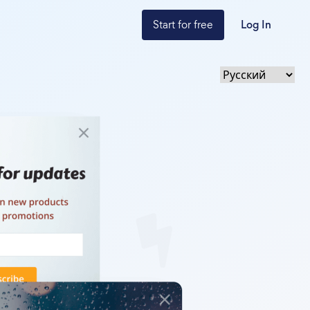
Start for free
Log In