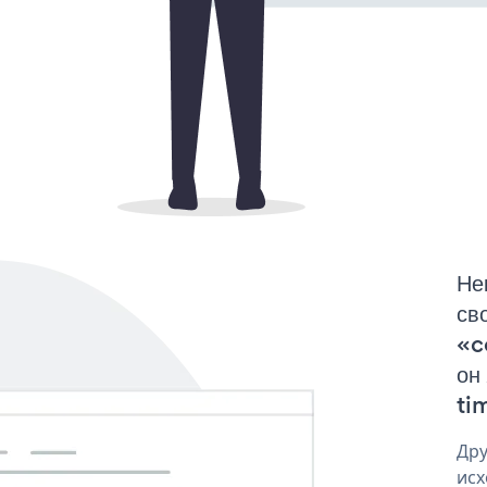
Не
св
«c
он
tim
Дру
исх