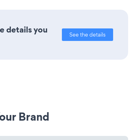
e details you
See the details
our Brand