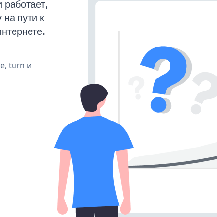
 работает,
на пути к
интернете.
e, turn и