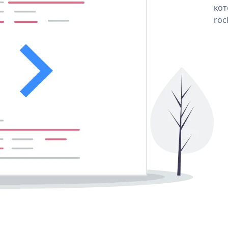
кот
roc