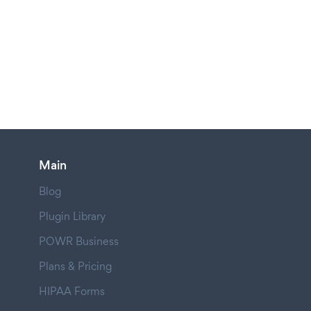
Main
Blog
Plugin Library
POWR Business
Plans & Pricing
HIPAA Forms