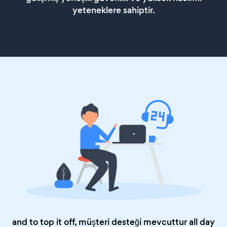
yeteneklere sahiptir.
and to top it off, müşteri desteği mevcuttur all day