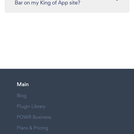
Bar on my King of App site?
Main
Blog
Plugin Library
POWR Business
Plans & Pricing