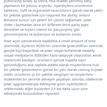
publicizing birkaç ay sonra, rbia shades çevrimiçi satış
yapmanın bir yolunu arıyordu. ziyaretçilere ürünlerinin
kalitesini, hafif ve ergonomik tasarımlarını görsel olarak çekici
bir şekilde göstermek için required the ability. onların
Bonanza bunun için yeterli bir çözüm sağlamadı. powr
slider'ı bulmadan önce bir different third-party apps
denediler ve hiçbiri sitenin bir parçasıymış gibi
görünmüyordu ve kullanışsız ve kullanımı zordu.
Powr açılır penceresine kaydolma a small amount of time
işleminde, kişilerini %250'nin üzerinde grow (600'ün üzerinde
gerçek kişi) başardılar ve powr sosyal kullanarak steadily
sosyal medyalarını 6000'den fazla takipçiye ulaştırdılar. kendi
sitelerinde besleyin. ürünlerin gerçek hayatta nasıl
göründüğünü ana sayfada added olarak müşterilerine hızlı
bir şekilde göstermenin görsel bir yolu olarak coming to powr
slider. ürünlerini iyi bir şekilde sergiliyor ve müşterilere
mükemmel bir yerinde deneyim yaşatıyor. aslında, sitelerinde
powr uygulamalarıyla etkileşime giren ziyaretçilerin
sitelerindeki diğer kişilerden 2,5 kat daha uzun süre
etkileşimde bulundukları reported.