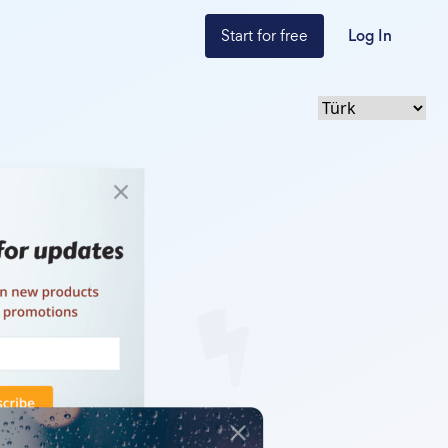
Start for free
Log In