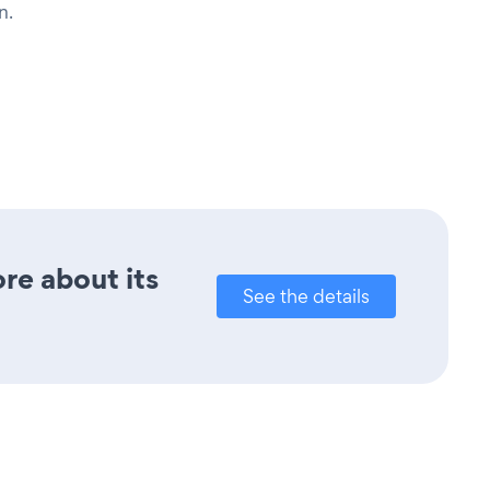
n.
ore about its
See the details