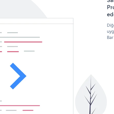
Sa
Pr
ede
Diğ
uyg
Bar