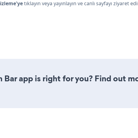
izleme'ye
tıklayın veya yayınlayın ve canlı sayfayı ziyaret edi
 Bar app is right for you? Find out m