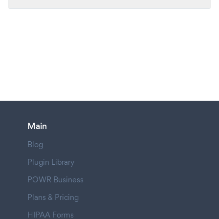
Main
Blog
Plugin Library
POWR Business
Plans & Pricing
HIPAA Forms