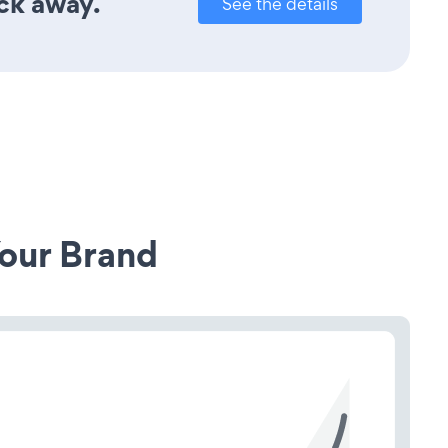
ick away.
See the details
our Brand