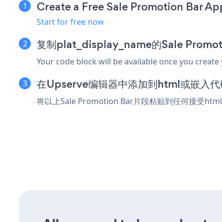
Create a Free Sale Promotion Bar Ap
Start for free now
复制plat_display_name的Sale Prom
Your code block will be available once you create
在Upserve编辑器中添加到html或嵌入
将以上Sale Promotion Bar片段粘贴到任何接受h