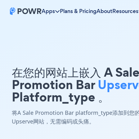
Apps
Plans & Pricing
About
Resources
在您的网站上嵌入 A Sal
Promotion Bar
Upserv
Platform_type 。
将A Sale Promotion Bar platform_type添加到您
Upserve网站，无需编码或头痛。