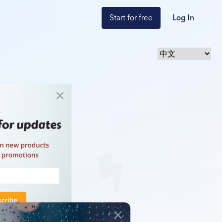
Start for free
Log In