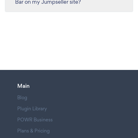
Bar on my Jumpseller site?
Main
Blog
Plugin Library
POWR Business
Plans & Pricing