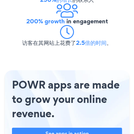
200% growth
in engagement
访客在其网站上花费了
2.5倍的时间
。
POWR apps are made
to grow your online
revenue.
See apps in action