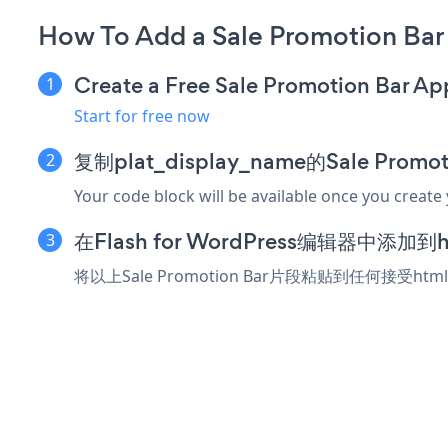
How To Add a Sale Promotion Bar 
Create a Free Sale Promotion Bar Ap
Start for free now
复制plat_display_name的Sale Prom
Your code block will be available once you create
在Flash for WordPress编辑器中添
将以上Sale Promotion Bar片段粘贴到任何接受htm