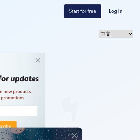
Start for free
Log In