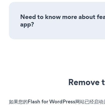
Need to know more about feat
app?
Remove t
如果您的Flash for WordPress网站已经启