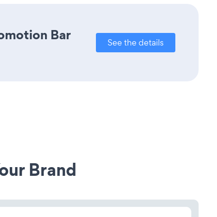
romotion Bar
See the details
our Brand