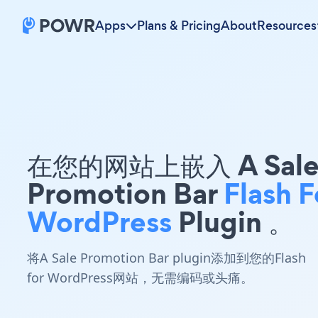
Apps
Plans & Pricing
About
Resources
在您的网站上嵌入 A Sal
Promotion Bar
Flash F
WordPress
Plugin 。
将A Sale Promotion Bar plugin添加到您的Flash
for WordPress网站，无需编码或头痛。