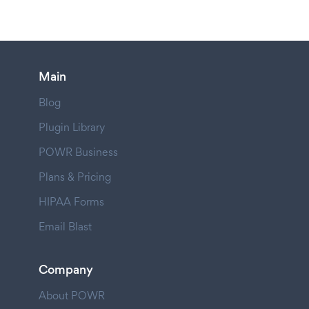
Main
Blog
Plugin Library
POWR Business
Plans & Pricing
HIPAA Forms
Email Blast
Company
About POWR