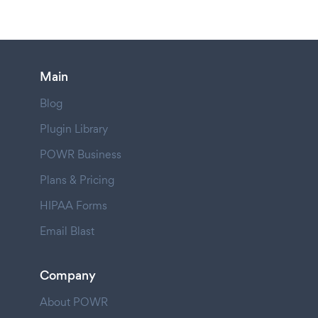
Main
Blog
Plugin Library
POWR Business
Plans & Pricing
HIPAA Forms
Email Blast
Company
About POWR