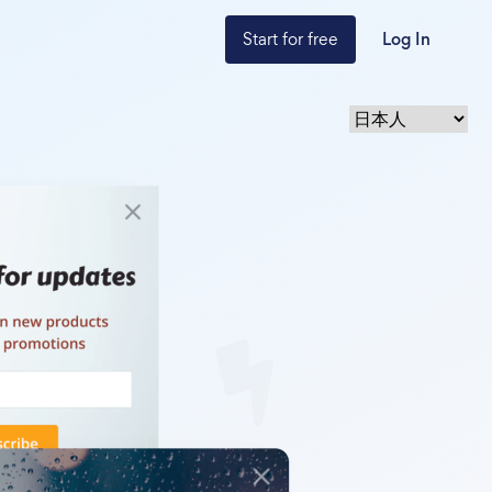
Start for free
Log In