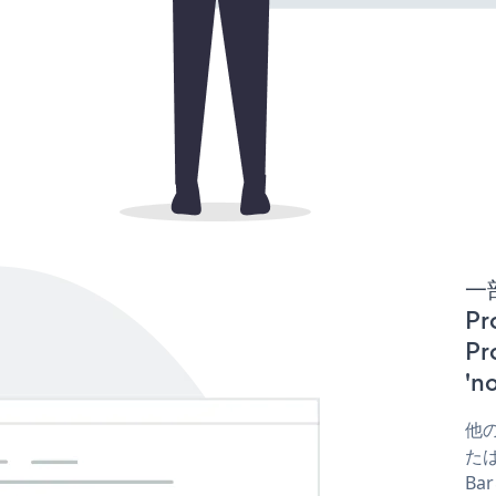
一
Pr
P
'
他の
たは
Ba