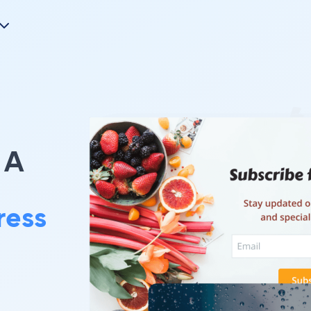
A
ress
。