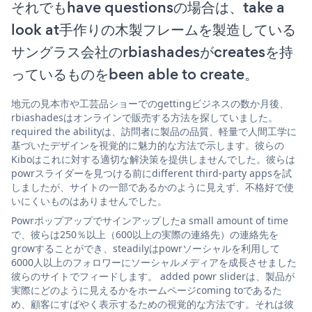
それでもhave questionsの場合は、take a
look at手作りの木製フレームを製造している
サングラス会社のrbiashadesがcreatesを持
っているものをbeen able to create。
地元の見本市や工芸品ショーでのgettingビジネスの数か月後、
rbiashadesはオンラインで販売する方法を探していました。
required the abilityは、訪問者に製品の品質、軽量で人間工学に
基づいたデザインを視覚的に魅力的な方法で示します。彼らの
Kiboはこれに対する適切な解決策を提供しませんでした。彼らは
powrスライダーを見つける前にdifferent third-party appsを試
しましたが、サイトの一部であるかのように見えず、不格好で使
いにくいものはありませんでした。
Powrポップアップでサインアップしたa small amount of time
で、彼らは250％以上（600以上の実際の連絡先）の連絡先を
growすることができ、steadilyはpowrソーシャルを利用して
6000人以上のフォロワーにソーシャルメディアを成長させました
彼らのサイトでフィードします。 added powr sliderは、製品が
実際にどのように見えるかをホームページcoming toであるた
め、顧客にすばやく表示するための視覚的な方法です。それは彼