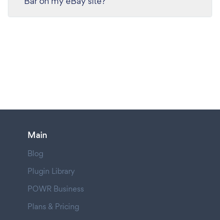
Bar on my eBay site?
Main
Blog
Plugin Library
POWR Business
Plans & Pricing