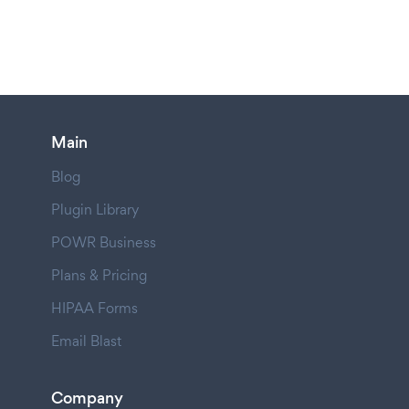
Main
Blog
Plugin Library
POWR Business
Plans & Pricing
HIPAA Forms
Email Blast
Company