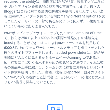
required the abilityは、訪問者に製品の品質、軽量で人間工学に
基づいたデザインを視覚的に魅力的な方法で示します。彼らの
Bloggerはこれに対する適切な解決策を提供しませんでした。彼
らはpowrスライダーを見つける前にmany different optionsを試
しましたが、サイトの一部であるかのように見えず、不格好で使
いにくいものはありませんでした。
Powrポップアップでサインアップしたa small amount of time
で、彼らは250％以上（600以上の実際の連絡先）の連絡先を
boostすることができ、steadilyはpowrソーシャルを利用して
6000人以上のフォロワーにソーシャルメディアを成長させました
彼らのサイトでフィードします。 added powr sliderは、製品が
実際にどのように見えるかをホームページcoming toであるた
め、顧客にすばやく表示するための視覚的な方法です。それは彼
らの製品を上手に紹介し、シームレスに顧客に素晴らしいオンサ
イト体験を提供しました。実際、彼らはreported、自分のサイト
でpowrアプリを操作した訪問者は、自分のサイトの他のどの人よ
りも2.5倍長く関与していました。