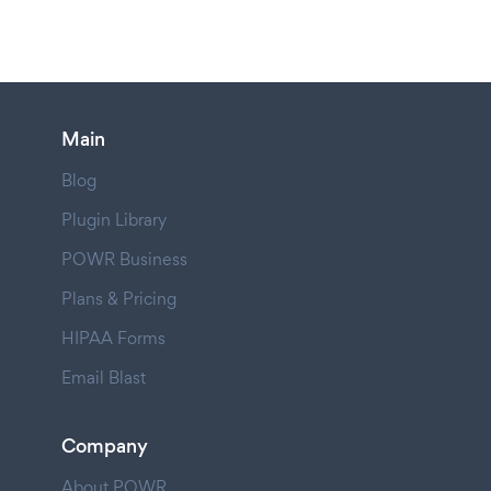
Main
Blog
Plugin Library
POWR Business
Plans & Pricing
HIPAA Forms
Email Blast
Company
About POWR