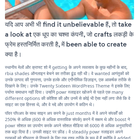
यदि आप अभी भी find it unbelievable हैं, तो take
a look at एक धूप का चश्मा कंपनी, जो crafts लकड़ी के
फ्रेम हस्तनिर्मित करती है, में been able to create
क्या है।
स्थानीय मेलों और क्राफ्ट शो में getting के अपने व्यवसाय के कुछ महीनों के बाद,
rbia shades ऑनलाइन बेचने का तरीका ढूंढ रही थी। वे wanted आगंतुकों को
उनके उत्पाद की गुणवत्ता, उनके हल्के और एर्गोनोमिक डिज़ाइन, एक आकर्षक तरीके से
दिखाने के लिए। उनके Twenty Sixteen WordPress Theme ने इसके लिए
पर्याप्त समाधान नहीं दिया। उन्होंने powr स्लाइडर खोजने से पहले एक many
different options की कोशिश की और उनमें से कोई भी ऐसा नहीं लगा जैसे कि वे
साइट का एक हिस्सा थे, और वे भद्दे और उपयोग में कठिन थे।
पॉवर पॉपअप के साथ साइन अप करने के just months में वे अपने संपर्कों को
250% से अधिक (600 से अधिक वास्तविक संपर्क) करने में सक्षम थे और boost ने
powr सोशल का उपयोग करके अपने सोशल मीडिया को 6000 से अधिक अनुयायियों
तक बढ़ा दिया है। उनकी साइट पर फ़ीड। वे steadily powr स्लाइडर अपने
ग्राहकों को शीघ्रता से दिखाने के लिए एक दृश्य तरीके के रूप में हैं क्योंकि वे added