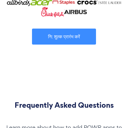
नि: शुल्क प्रारंभ करें
Frequently Asked Questions
Learn more about how to add POWR apps to