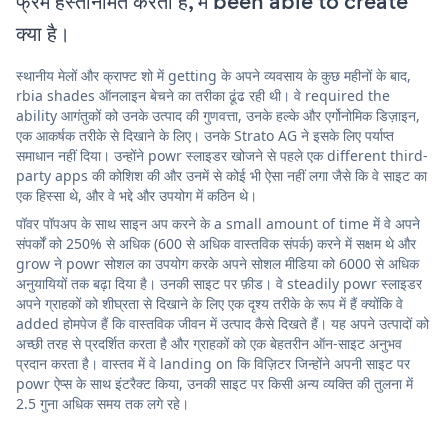
फ्रेम हस्तनिर्मित करती है, में been able to create
क्या है।
स्थानीय मेलों और क्राफ्ट शो में getting के अपने व्यवसाय के कुछ महीनों के बाद,
rbia shades ऑनलाइन बेचने का तरीका ढूंढ रही थी। वे required the
ability आगंतुकों को उनके उत्पाद की गुणवत्ता, उनके हल्के और एर्गोनोमिक डिज़ाइन,
एक आकर्षक तरीके से दिखाने के लिए। उनके Strato AG ने इसके लिए पर्याप्त
समाधान नहीं दिया। उन्होंने powr स्लाइडर खोजने से पहले एक different third-
party apps की कोशिश की और उनमें से कोई भी ऐसा नहीं लगा जैसे कि वे साइट का
एक हिस्सा थे, और वे भद्दे और उपयोग में कठिन थे।
पॉवर पॉपअप के साथ साइन अप करने के a small amount of time में वे अपने
संपर्कों को 250% से अधिक (600 से अधिक वास्तविक संपर्क) करने में सक्षम थे और
grow ने powr सोशल का उपयोग करके अपने सोशल मीडिया को 6000 से अधिक
अनुयायियों तक बढ़ा दिया है। उनकी साइट पर फ़ीड। वे steadily powr स्लाइडर
अपने ग्राहकों को शीघ्रता से दिखाने के लिए एक दृश्य तरीके के रूप में हैं क्योंकि वे
added होमपेज हैं कि वास्तविक जीवन में उत्पाद कैसे दिखते हैं। यह अपने उत्पादों को
अच्छी तरह से प्रदर्शित करता है और ग्राहकों को एक बेहतरीन ऑन-साइट अनुभव
प्रदान करता है। वास्तव में वे landing on कि विज़िटर जिन्होंने अपनी साइट पर
powr ऐप्स के साथ इंटरैक्ट किया, उनकी साइट पर किसी अन्य व्यक्ति की तुलना में
2.5 गुना अधिक समय तक लगे रहे।