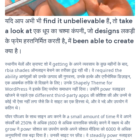
यदि आप अभी भी find it unbelievable हैं, तो take
a look at एक धूप का चश्मा कंपनी, जो designs लकड़ी
के फ्रेम हस्तनिर्मित करती है, में been able to create
क्या है।
स्थानीय मेलों और क्राफ्ट शो में getting के अपने व्यवसाय के कुछ महीनों के बाद,
rbia shades ऑनलाइन बेचने का तरीका ढूंढ रही थी। वे required the
ability आगंतुकों को उनके उत्पाद की गुणवत्ता, उनके हल्के और एर्गोनोमिक डिज़ाइन,
एक आकर्षक तरीके से दिखाने के लिए। उनके Shapely Theme for
WordPress ने इसके लिए पर्याप्त समाधान नहीं दिया। उन्होंने powr स्लाइडर
खोजने से पहले एक different third-party apps की कोशिश की और उनमें से
कोई भी ऐसा नहीं लगा जैसे कि वे साइट का एक हिस्सा थे, और वे भद्दे और उपयोग में
कठिन थे।
पॉवर पॉपअप के साथ साइन अप करने के a small amount of time में वे अपने
संपर्कों को 250% से अधिक (600 से अधिक वास्तविक संपर्क) करने में सक्षम थे और
grow ने powr सोशल का उपयोग करके अपने सोशल मीडिया को 6000 से अधिक
अनुयायियों तक बढ़ा दिया है। उनकी साइट पर फ़ीड। वे steadily powr स्लाइडर