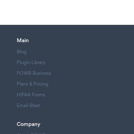
Main
Blog
Plugin Library
POWR Business
Plans & Pricing
HIPAA Forms
Email Blast
Company