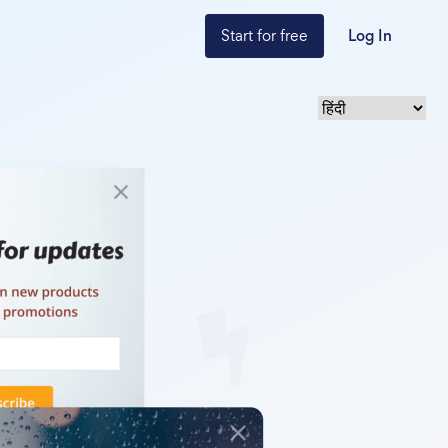
Start for free
Log In