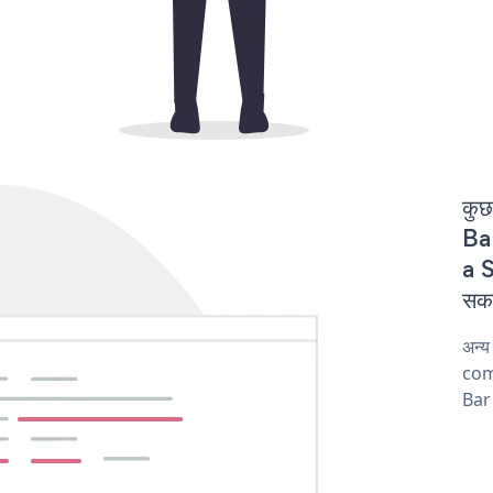
कुछ
Bar
a S
सकत
अन्य
comp
Bar 