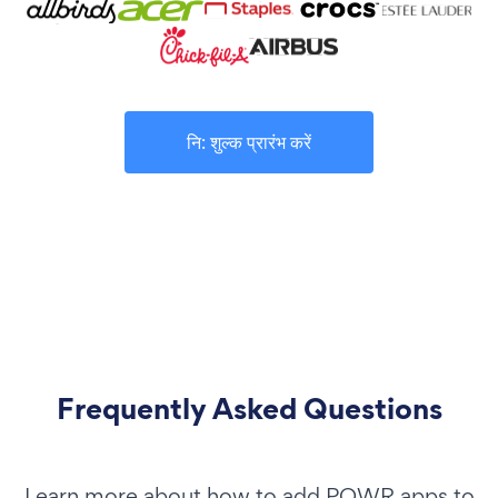
नि: शुल्क प्रारंभ करें
Frequently Asked Questions
Learn more about how to add POWR apps to