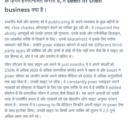
के फ्रेम हस्तनिर्मित करती है, में seen in their
business क्या है।
स्थानीय मेलों और क्राफ्ट शो में publicizing के अपने व्यवसाय के कुछ महीनों के
बाद, rbia shades ऑनलाइन बेचने का तरीका ढूंढ रही थी। वे required the
ability आगंतुकों को उनके उत्पाद की गुणवत्ता, उनके हल्के और एर्गोनोमिक डिज़ाइन,
एक आकर्षक तरीके से दिखाने के लिए। उनके MotoPress ने इसके लिए पर्याप्त
समाधान नहीं दिया। उन्होंने powr स्लाइडर खोजने से पहले एक different third-
party apps की कोशिश की और उनमें से कोई भी ऐसा नहीं लगा जैसे कि वे साइट का
एक हिस्सा थे, और वे भद्दे और उपयोग में कठिन थे।
पॉवर पॉपअप के साथ साइन अप करने के just months में वे अपने संपर्कों को
250% से अधिक (600 से अधिक वास्तविक संपर्क) करने में सक्षम थे और boost ने
powr सोशल का उपयोग करके अपने सोशल मीडिया को 6000 से अधिक अनुयायियों
तक बढ़ा दिया है। उनकी साइट पर फ़ीड। वे constantly powr स्लाइडर अपने
ग्राहकों को शीघ्रता से दिखाने के लिए एक दृश्य तरीके के रूप में हैं क्योंकि वे added
होमपेज हैं कि वास्तविक जीवन में उत्पाद कैसे दिखते हैं। यह अपने उत्पादों को अच्छी
तरह से प्रदर्शित करता है और ग्राहकों को एक बेहतरीन ऑन-साइट अनुभव प्रदान
करता है। वास्तव में वे coming to कि विज़िटर जिन्होंने अपनी साइट पर powr ऐप्स
के साथ इंटरैक्ट किया, उनकी साइट पर किसी अन्य व्यक्ति की तुलना में 2.5 गुना
अधिक समय तक लगे रहे।