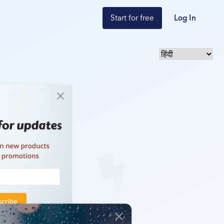
Start for free
Log In