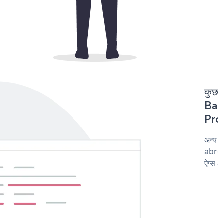
कुछ
Bar
Pro
अन्
abro
ऐप्स