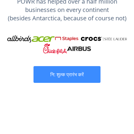
POWR has helped over a half million
businesses on every continent
(besides Antarctica, because of course not)
नि: शुल्क प्रारंभ करें