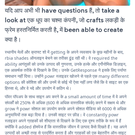
यदि आप अभी भी have questions हैं, तो take a
look at एक धूप का चश्मा कंपनी, जो crafts लकड़ी के
फ्रेम हस्तनिर्मित करती है, में been able to create
क्या है।
स्थानीय मेलों और क्राफ्ट शो में getting के अपने व्यवसाय के कुछ महीनों के बाद,
rbia shades ऑनलाइन बेचने का तरीका ढूंढ रही थी। वे required the
ability आगंतुकों को उनके उत्पाद की गुणवत्ता, उनके हल्के और एर्गोनोमिक डिज़ाइन,
एक आकर्षक तरीके से दिखाने के लिए। उनके GetResponse ने इसके लिए पर्याप्त
समाधान नहीं दिया। उन्होंने powr स्लाइडर खोजने से पहले एक many different
options की कोशिश की और उनमें से कोई भी ऐसा नहीं लगा जैसे कि वे साइट का एक
हिस्सा थे, और वे भद्दे और उपयोग में कठिन थे।
पॉवर पॉपअप के साथ साइन अप करने के a small amount of time में वे अपने
संपर्कों को 250% से अधिक (600 से अधिक वास्तविक संपर्क) करने में सक्षम थे और
grow ने powr सोशल का उपयोग करके अपने सोशल मीडिया को 6000 से अधिक
अनुयायियों तक बढ़ा दिया है। उनकी साइट पर फ़ीड। वे constantly powr
स्लाइडर अपने ग्राहकों को शीघ्रता से दिखाने के लिए एक दृश्य तरीके के रूप में हैं
क्योंकि वे added होमपेज हैं कि वास्तविक जीवन में उत्पाद कैसे दिखते हैं। यह अपने
उत्पादों को अच्छी तरह से प्रदर्शित करता है और ग्राहकों को एक बेहतरीन ऑन-साइट