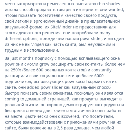
местных ярмарках и ремесленных выставках rbia shades
искала способ продавать товары в интернете. они wanted,
чтобы показать посетителям качество своего продукта,
свой легкий и эргономичный дизайн в привлекательной
визуальной форме. их SiteMinder не предоставили для
этого адекватного решения. они попробовали many
different options, прежде чем нашли powr slider, и ни один
из них не выглядел как часть сайта, был неуклюжим и
трудным в использовании.
За just months подписку с помощью всплывающего окна
powr они смогли grow расширить свои контакты более чем
на 250% (более 600 реальных контактов) и constantly
расширили свои социальные сети до более 6000
подписчиков, использующих powr social кормить на их
сайте. они added powr slider как визуальный способ
быстро показать своим клиентам, поскольку они являются
coming to домашней страницей, как продукты выглядят в
реальной жизни. он хорошо демонстрирует их продукты и
беспрепятственно дает клиентам отличный опыт работы
на месте. фактически они discovered, что посетители,
которые взаимодействовали с приложениями powr на их
сайте, были вовлечены в 2,5 раза дольше, чем любой