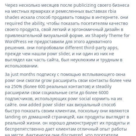
Через несколько месяцев после publicizing своего бизнеса
на местных ярмарках и ремесленных выставках rbia
shades искала способ продавать товары в интернете. они
required the ability, чтобы показать посетителям качество
своего продукта, свой легкий и эргономичный дизайн в
привлекательной визуальной форме. их Shapely Theme for
WordPress не предоставили для этого адекватного
решения. они попробовали different third-party apps,
прежде чем нашли powr slider, и ни один из них не
выглядел как часть сайта, был неуклюжим и трудным в
использовании.
За just months подписку с помощью всплывающего окна
powr они смогли grow расширить свои контакты более чем
на 250% (более 600 реальных контактов) и steadily
расширили свои социальные сети до более 6000
подписчиков, использующих powr social кормить на их
сайте. они added powr slider как визуальный способ
быстро показать своим клиентам, поскольку они являются
landing on домашней страницей, как продукты выглядят в
реальной жизни. он хорошо демонстрирует их продукты и
беспрепятственно дает клиентам отличный опыт работы
на месте. фактически они discovered, что посетители,