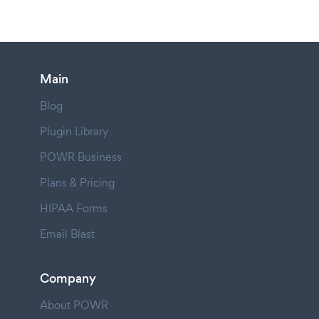
Main
Blog
Plugin Library
POWR Business
Plans & Pricing
HIPAA Forms
Email Blast
Company
About POWR