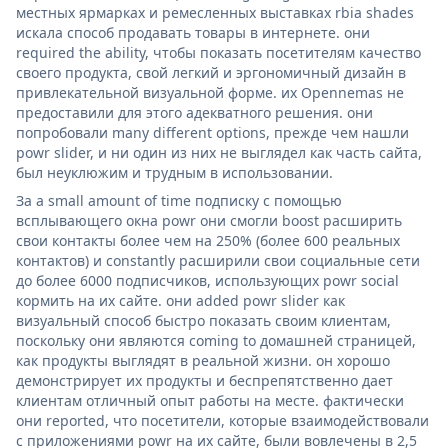
местных ярмарках и ремесленных выставках rbia shades
искала способ продавать товары в интернете. они
required the ability, чтобы показать посетителям качество
своего продукта, свой легкий и эргономичный дизайн в
привлекательной визуальной форме. их Opennemas не
предоставили для этого адекватного решения. они
попробовали many different options, прежде чем нашли
powr slider, и ни один из них не выглядел как часть сайта,
был неуклюжим и трудным в использовании.
За a small amount of time подписку с помощью
всплывающего окна powr они смогли boost расширить
свои контакты более чем на 250% (более 600 реальных
контактов) и constantly расширили свои социальные сети
до более 6000 подписчиков, использующих powr social
кормить на их сайте. они added powr slider как
визуальный способ быстро показать своим клиентам,
поскольку они являются coming to домашней страницей,
как продукты выглядят в реальной жизни. он хорошо
демонстрирует их продукты и беспрепятственно дает
клиентам отличный опыт работы на месте. фактически
они reported, что посетители, которые взаимодействовали
с приложениями powr на их сайте, были вовлечены в 2,5