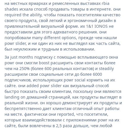
на местных ярмарках и ремесленных выставках rbia
shades искала способ продавать товары в интернете. они
required the ability, чтобы показать посетителям качество
своего продукта, свой легкий и эргономичный дизайн в
привлекательной визуальной форме. их 1&1 IONOS не
предоставили для этого адекватного решения. они
попробовали many different options, прежде чем нашли
powr slider, и ни один из них не выглядел как часть сайта,
был неуклюжим и трудным в использовании.
За just months подписку с помощью всплывающего окна
powr они смогли boost расширить свои контакты более
чем на 250% (более 600 реальных контактов) и steadily
расширили свои социальные сети до более 6000
подписчиков, использующих powr social кормить на их
сайте. они added powr slider как визуальный способ
быстро показать своим клиентам, поскольку они являются
landing on домашней страницей, как продукты выглядят в
реальной жизни. он хорошо демонстрирует их продукты и
беспрепятственно дает клиентам отличный опыт работы
на месте. фактически они reported, что посетители,
которые взаимодействовали с приложениями powr на их
сайте, были вовлечены в 2,5 раза дольше, чем любой