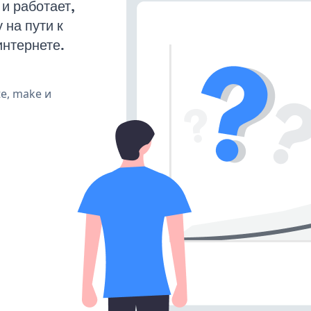
и работает,
на пути к
интернете.
te, make и