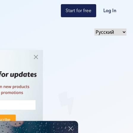
Start for free
Log In