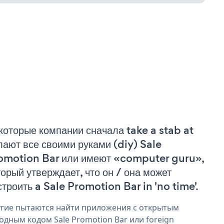
которые компании сначала take a stab at
лают все своими руками (diy) Sale
omotion Bar или имеют «computer guru»,
торый утверждает, что он / она может
строить a Sale Promotion Bar in 'no time'.
гие пытаются найти приложения с открытым
одным кодом Sale Promotion Bar или foreign