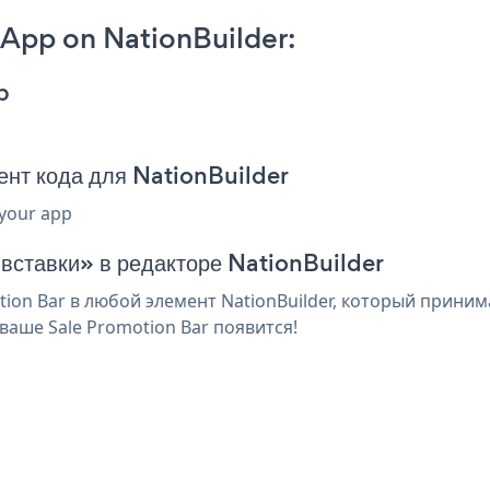
 App on NationBuilder:
p
ент кода для NationBuilder
 your app
 вставки» в редакторе NationBuilder
on Bar в любой элемент NationBuilder, который принима
аше Sale Promotion Bar появится!