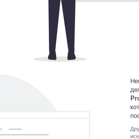
Не
де
Pr
ко
по
Дру
исх