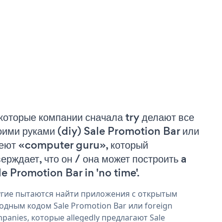
которые компании сначала try делают все
оими руками (diy) Sale Promotion Bar или
еют «computer guru», который
верждает, что он / она может построить a
le Promotion Bar in 'no time'.
гие пытаются найти приложения с открытым
одным кодом Sale Promotion Bar или foreign
panies, которые allegedly предлагают Sale