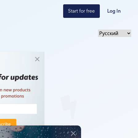
Start for free
Log In