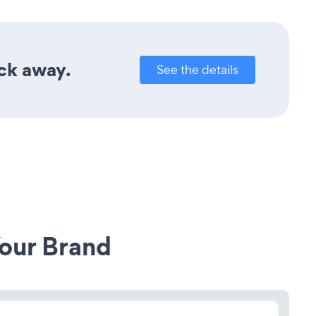
ick away.
See the details
our Brand