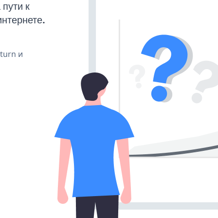
пути к
интернете.
 turn и