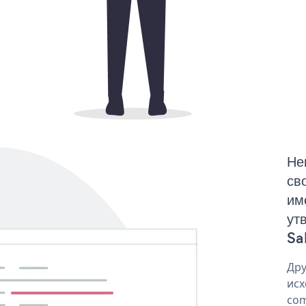
Не
св
им
ут
Sa
Дру
исх
com