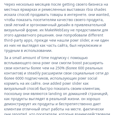
Через несколько месяцев после getting своего бизнеса на
местных ярмарках и ремесленных выставках rbia shades
искала способ продавать товары в интернете. они wanted,
чтобы показать посетителям качество своего продукта,
свой легкий и эргономичный дизайн в привлекательной
визуальной форме. их MakeWebEasy не предоставили для
этого адекватного решения. они попробовали different
third-party apps, прежде чем нашли powr slider, и ни один
из них не выглядел как часть сайта, был неуклюжим и
трудным в использовании.
За a small amount of time подписку с помощью
всплывающего окна powr они смогли boost расширить
свои контакты более чем на 250% (более 600 реальных
контактов) и steadily расширили свои социальные сети до
более 6000 подписчиков, использующих powr social
кормить на их сайте. они added powr slider как
визуальный способ быстро показать своим клиентам,
поскольку они являются landing on домашней страницей,
как продукты выглядят в реальной жизни. он хорошо
демонстрирует их продукты и беспрепятственно дает
клиентам отличный опыт работы на месте. фактически
они reported, что посетители, которые взаимодействовали