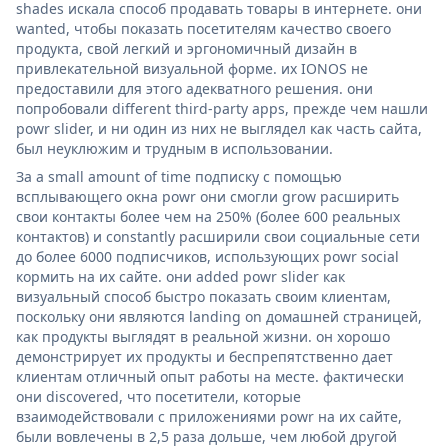
shades искала способ продавать товары в интернете. они
wanted, чтобы показать посетителям качество своего
продукта, свой легкий и эргономичный дизайн в
привлекательной визуальной форме. их IONOS не
предоставили для этого адекватного решения. они
попробовали different third-party apps, прежде чем нашли
powr slider, и ни один из них не выглядел как часть сайта,
был неуклюжим и трудным в использовании.
За a small amount of time подписку с помощью
всплывающего окна powr они смогли grow расширить
свои контакты более чем на 250% (более 600 реальных
контактов) и constantly расширили свои социальные сети
до более 6000 подписчиков, использующих powr social
кормить на их сайте. они added powr slider как
визуальный способ быстро показать своим клиентам,
поскольку они являются landing on домашней страницей,
как продукты выглядят в реальной жизни. он хорошо
демонстрирует их продукты и беспрепятственно дает
клиентам отличный опыт работы на месте. фактически
они discovered, что посетители, которые
взаимодействовали с приложениями powr на их сайте,
были вовлечены в 2,5 раза дольше, чем любой другой