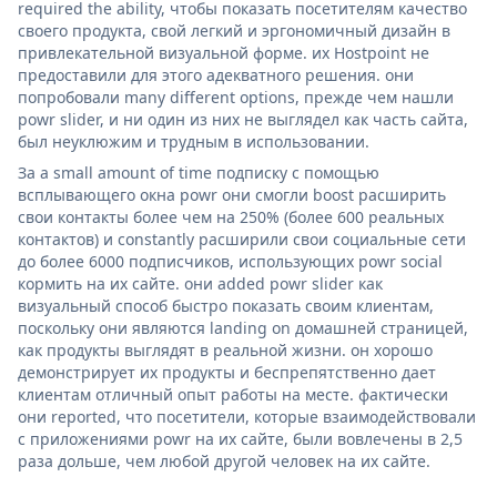
required the ability, чтобы показать посетителям качество
своего продукта, свой легкий и эргономичный дизайн в
привлекательной визуальной форме. их Hostpoint не
предоставили для этого адекватного решения. они
попробовали many different options, прежде чем нашли
powr slider, и ни один из них не выглядел как часть сайта,
был неуклюжим и трудным в использовании.
За a small amount of time подписку с помощью
всплывающего окна powr они смогли boost расширить
свои контакты более чем на 250% (более 600 реальных
контактов) и constantly расширили свои социальные сети
до более 6000 подписчиков, использующих powr social
кормить на их сайте. они added powr slider как
визуальный способ быстро показать своим клиентам,
поскольку они являются landing on домашней страницей,
как продукты выглядят в реальной жизни. он хорошо
демонстрирует их продукты и беспрепятственно дает
клиентам отличный опыт работы на месте. фактически
они reported, что посетители, которые взаимодействовали
с приложениями powr на их сайте, были вовлечены в 2,5
раза дольше, чем любой другой человек на их сайте.