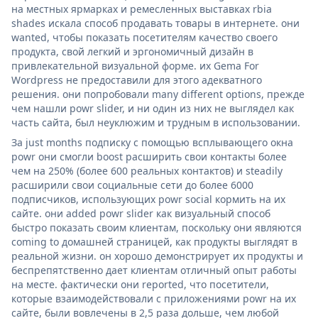
на местных ярмарках и ремесленных выставках rbia
shades искала способ продавать товары в интернете. они
wanted, чтобы показать посетителям качество своего
продукта, свой легкий и эргономичный дизайн в
привлекательной визуальной форме. их Gema For
Wordpress не предоставили для этого адекватного
решения. они попробовали many different options, прежде
чем нашли powr slider, и ни один из них не выглядел как
часть сайта, был неуклюжим и трудным в использовании.
За just months подписку с помощью всплывающего окна
powr они смогли boost расширить свои контакты более
чем на 250% (более 600 реальных контактов) и steadily
расширили свои социальные сети до более 6000
подписчиков, использующих powr social кормить на их
сайте. они added powr slider как визуальный способ
быстро показать своим клиентам, поскольку они являются
coming to домашней страницей, как продукты выглядят в
реальной жизни. он хорошо демонстрирует их продукты и
беспрепятственно дает клиентам отличный опыт работы
на месте. фактически они reported, что посетители,
которые взаимодействовали с приложениями powr на их
сайте, были вовлечены в 2,5 раза дольше, чем любой