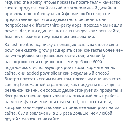
required the ability, чтобы показать посетителям качество
своего продукта, свой легкий и эргономичный дизайн в
привлекательной визуальной форме. их Docusign не
предоставили для этого адекватного решения. они
попробовали different third-party apps, прежде чем нашли
powr slider, и ни один из них не выглядел как часть сайта,
был неуклюжим и трудным в использовании.
За just months подписку с помощью всплывающего окна
powr они смогли grow расширить свои контакты более чем
на 250% (более 600 реальных контактов) и steadily
расширили свои социальные сети до более 6000
подписчиков, использующих powr social кормить на их
сайте. они added powr slider как визуальный способ
быстро показать своим клиентам, поскольку они являются
coming to домашней страницей, как продукты выглядят в
реальной жизни. он хорошо демонстрирует их продукты и
беспрепятственно дает клиентам отличный опыт работы
на месте. фактически они discovered, что посетители,
которые взаимодействовали с приложениями powr на их
сайте, были вовлечены в 2,5 раза дольше, чем любой
другой человек на их сайте.