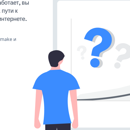
ботает, вы
пути к
интернете.
, make и