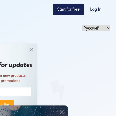
Start for free
Log In