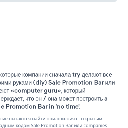
которые компании сначала try делают все
оими руками (diy) Sale Promotion Bar или
еют «computer guru», который
верждает, что он / она может построить a
le Promotion Bar in 'no time'.
гие пытаются найти приложения с открытым
одным кодом Sale Promotion Bar или companies