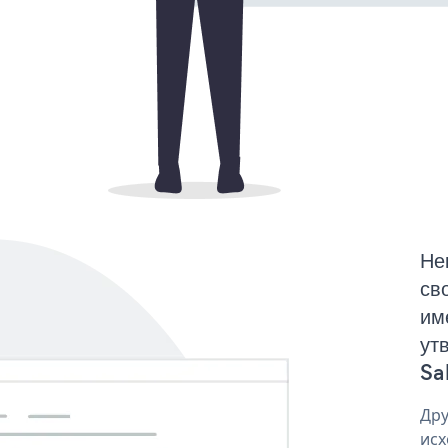
Не
св
им
ут
Sa
Дру
исх