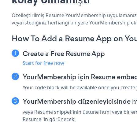
Özelleştirilmiş Resume YourMembership uygulamanızı ol
veya istediğiniz herhangi bir yere YourMembership ekle
How To Add a Resume App on Yo
Create a Free Resume App
Start for free now
YourMembership için Resume embed 
Your code block will be available once you create
YourMembership düzenleyicisinde ht
veya Resume snippet'inin üstüne html veya bir em
Resume 'in görünecek!