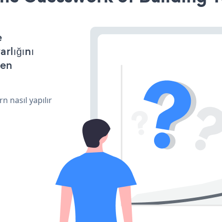
e
arlığını
den
n nasıl yapılır