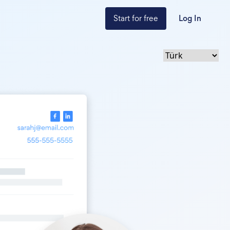
Start for free
Log In