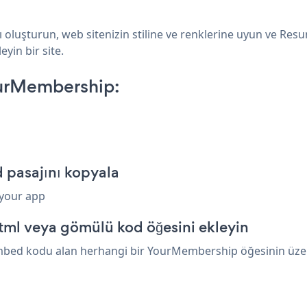
uşturun, web sitenizin stiline ve renklerine uyun ve Resum
yin bir site.
urMembership:
pasajını kopyala
 your app
ml veya gömülü kod öğesini ekleyin
bed kodu alan herhangi bir YourMembership öğesinin üzerine