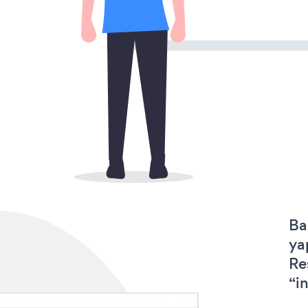
Ba
ya
Re
“in