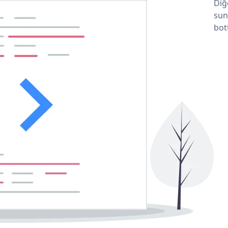
Diğ
sun
bot