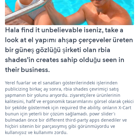
Hala find it unbelievable iseniz, take a
look at el yapımı ahşap çerçeveler üreten
bir güneş gözlüğü şirketi olan rbia
shades'in creates sahip olduğu seen in
their business.
Yerel fuarlar ve el sanatları gösterilerindeki işlerinden
publicizing birkaç ay sonra, rbia shades çevrimiçi satış
yapmanın bir yolunu arıyordu. ziyaretçilere ürünlerinin
kalitesini, hafif ve ergonomik tasarımlarını görsel olarak çekici
bir şekilde göstermek için required the ability. onların X-Cart
bunun için yeterli bir çözüm sağlamadı. powr slider'ı
bulmadan önce bir different third-party apps denediler ve
hiçbiri sitenin bir parçasıymış gibi görünmüyordu ve
kullanışsız ve kullanımı zordu.