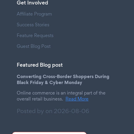
Get Involved
Affiliate Program
Success Stories
Feature Requests
Guest Blog Post
Featured Blog post
Converting Cross-Border Shoppers During
Black Friday & Cyber Monday
Online commerce is an integral part of the
overall retail business.
Read More
Posted by on
2026-08-06