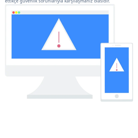
ettikçe güvenlik sorunlarıyla karşılaşmanız olasıdır.