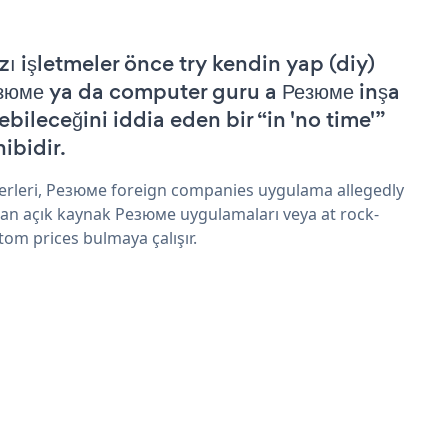
zı işletmeler önce try kendin yap (diy)
зюме ya da computer guru a Резюме inşa
ebileceğini iddia eden bir “in 'no time'”
hibidir.
erleri, Резюме foreign companies uygulama allegedly
an açık kaynak Резюме uygulamaları veya at rock-
tom prices bulmaya çalışır.