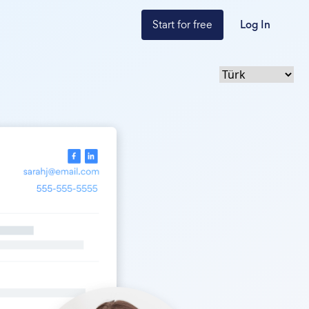
Start for free
Log In