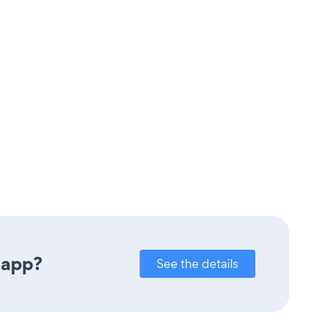
 app?
See the details