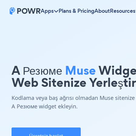
Apps
Plans & Pricing
About
Resources
A Резюме
Muse
Widge
Web Sitenize Yerleştir
Kodlama veya baş ağrısı olmadan Muse sitenize
A Резюме widget ekleyin.