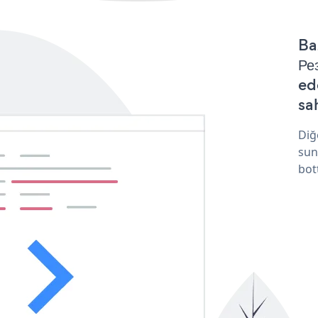
Ba
Ре
ed
sa
Diğ
sun
bot