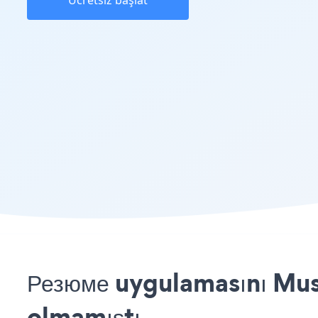
Ücretsiz başlat
Резюме uygulamasını Muse
olmamıştı