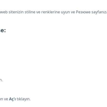
eb sitenizin stiline ve renklerine uyun ve Резюме sayfanıza
e:
n.
un ve
Aç'ı
tıklayın.