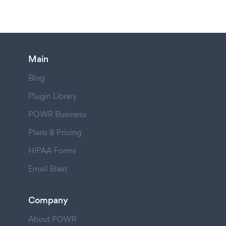
Main
Blog
Plugin Library
POWR Business
Plans & Pricing
HIPAA Forms
Email Blast
Company
About POWR