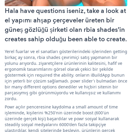
Hala have questions iseniz, take a look at
el yapımı ahşap çerçeveler üreten bir
güneş gözlüğü şirketi olan rbia shades'in
creates sahip olduğu been able to create.
Yerel fuarlar ve el sanatları gösterilerindeki işlerinden getting
birkaç ay sonra, rbia shades çevrimiçi satış yapmanın bir
yolunu arıyordu. ziyaretçilere ürünlerinin kalitesini, hafif ve
ergonomik tasarımlarını görsel olarak çekici bir şekilde
göstermek için required the ability. onların iBuildApp bunun
için yeterli bir çözüm sağlamadı. powr slider'ı bulmadan önce
bir many different options denediler ve hiçbiri sitenin bir
parçasıymış gibi görünmüyordu ve kullanışsız ve kullanımı
zordu.
Powr açılır penceresine kaydolma a small amount of time
işleminde, kişilerini %250'nin üzerinde boost (600'ün
üzerinde gerçek kişi) başardılar ve powr sosyal kullanarak
steadily sosyal medyalarını 6000'den fazla takipçiye
ulaştırdılar. kendi sitelerinde besleyin. ürünlerin gerçek