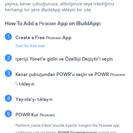
yayına, kenar çubuğunuza, altbilginize veya istediğiniz
herhangi bir yere iBuildApp ekleyin bir site.
How To Add a Резюме App on iBuildApp:
Create a Free Резюме App
Start for free now
İçeriği Yönet'e gidin ve Özelliği Değiştir'i seçin
Kenar çubuğundan POWR'u seçin ve POWR Резюме
'ı tıklayın
Yayınla'yı tıklayın
POWR Kur Резюме
Platform_name Editör'ünüzde Ayarlar Simgesi
the Резюме app
sayfasının sağ üst köşesi.
POWR Düzenleyicisini
açmak için