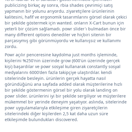
publicizing birkaç ay sonra, rbia shades çevrimiçi satış
yapmanın bir yolunu arıyordu. ziyaretçilere ürünlerinin
kalitesini, hafif ve ergonomik tasarımlarını görsel olarak çekici
bir şekilde göstermek için wanted. onların X-Cart bunun için
yeterli bir çözüm sağlamadı. powr slider'ı bulmadan önce bir
many different options denediler ve hiçbiri sitenin bir
parçasıymış gibi görünmüyordu ve kullanışsız ve kullanımı
zordu.
Powr açılır penceresine kaydolma just months işleminde,
kişilerini %250'nin üzerinde grow (600'ün üzerinde gerçek
kişi) başardılar ve powr sosyal kullanarak constantly sosyal
medyalarını 6000'den fazla takipçiye ulaştırdılar. kendi
sitelerinde besleyin. ürünlerin gerçek hayatta nasıl
göründüğünü ana sayfada added olarak müşterilerine hızlı
bir şekilde göstermenin görsel bir yolu olarak landing on
powr slider. ürünlerini iyi bir şekilde sergiliyor ve müşterilere
mükemmel bir yerinde deneyim yaşatıyor. aslında, sitelerinde
powr uygulamalarıyla etkileşime giren ziyaretçilerin
sitelerindeki diğer kişilerden 2,5 kat daha uzun süre
etkileşimde bulundukları discovered.