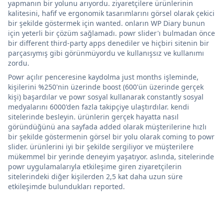
yapmanın bir yolunu arıyordu. ziyaretçilere ürünlerinin
kalitesini, hafif ve ergonomik tasarımlarını görsel olarak çekici
bir şekilde göstermek için wanted. onların WP Diary bunun
için yeterli bir çözüm sağlamadı. powr slider'ı bulmadan önce
bir different third-party apps denediler ve hiçbiri sitenin bir
parçasıymış gibi görünmüyordu ve kullanışsız ve kullanımı
zordu.
Powr açılır penceresine kaydolma just months işleminde,
kişilerini %250'nin üzerinde boost (600'ün üzerinde gerçek
kişi) başardılar ve powr sosyal kullanarak constantly sosyal
medyalarını 6000'den fazla takipçiye ulaştırdılar. kendi
sitelerinde besleyin. ürünlerin gerçek hayatta nasıl
göründüğünü ana sayfada added olarak müşterilerine hızlı
bir şekilde göstermenin görsel bir yolu olarak coming to powr
slider. ürünlerini iyi bir şekilde sergiliyor ve müşterilere
mükemmel bir yerinde deneyim yaşatıyor. aslında, sitelerinde
powr uygulamalarıyla etkileşime giren ziyaretçilerin
sitelerindeki diğer kişilerden 2,5 kat daha uzun süre
etkileşimde bulundukları reported.