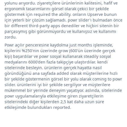
yolunu arıyordu. ziyaretçilere ürünlerinin kalitesini, hafif ve
ergonomik tasarımlarını görsel olarak çekici bir şekilde
göstermek için required the ability. onların Upserve bunun
için yeterli bir çözüm sağlamadı. powr slider'ı bulmadan önce
bir different third-party apps denediler ve hiçbiri sitenin bir
parçasıymış gibi görünmüyordu ve kullanışsız ve kullanımı
zordu.
Powr açılır penceresine kaydolma just months işleminde,
kişilerini %250'nin üzerinde grow (600'ün üzerinde gerçek
kişi) başardılar ve powr sosyal kullanarak steadily sosyal
medyalarını 6000'den fazla takipçiye ulaştırdılar. kendi
sitelerinde besleyin. ürünlerin gerçek hayatta nasıl
göründüğünü ana sayfada added olarak müşterilerine hızlı
bir şekilde göstermenin görsel bir yolu olarak coming to powr
slider. ürünlerini iyi bir şekilde sergiliyor ve müşterilere
mükemmel bir yerinde deneyim yaşatıyor. aslında, sitelerinde
powr uygulamalarıyla etkileşime giren ziyaretçilerin
sitelerindeki diğer kişilerden 2,5 kat daha uzun süre
etkileşimde bulundukları reported.