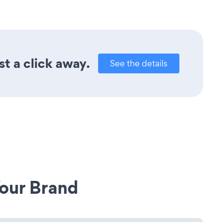
t a click away.
See the details
our Brand