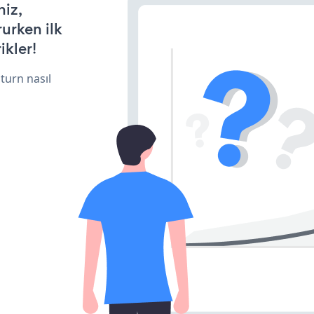
niz,
rurken ilk
ikler!
turn nasıl