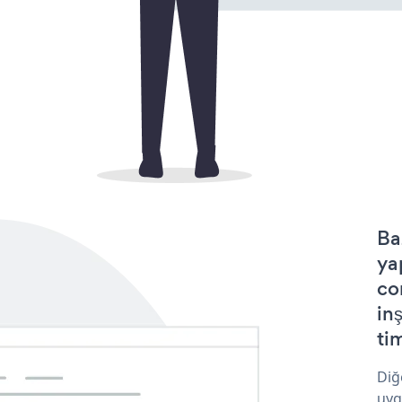
Ba
ya
co
in
tim
Diğ
uyg