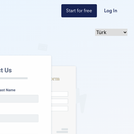
Start for free
Log In