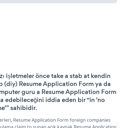
zı işletmeler önce take a stab at kendin
p (diy) Resume Application Form ya da
mputer guru a Resume Application Form
şa edebileceğini iddia eden bir “in 'no
e'” sahibidir.
erleri, Resume Application Form foreign companies
ulama claim to sunan açık kaynak Resume Application