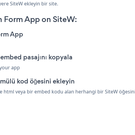
ere SiteW ekleyin bir site.
n Form App on SiteW:
orm App
 embed pasajını kopyala
 your app
mülü kod öğesini ekleyin
 html veya bir embed kodu alan herhangi bir SiteW öğesinin 