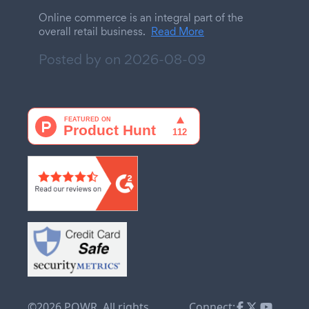
Online commerce is an integral part of the
overall retail business.
Read More
Posted by on
2026-08-09
©2026 POWR. All rights
Connect: