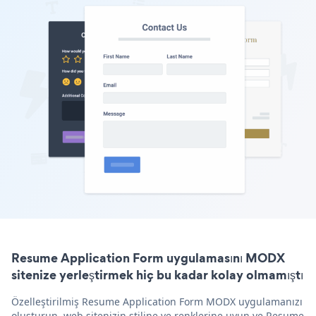
Resume Application Form uygulamasını MODX
sitenize yerleştirmek hiç bu kadar kolay olmamıştı
Özelleştirilmiş Resume Application Form MODX uygulamanızı
oluşturun, web sitenizin stiline ve renklerine uyun ve Resume