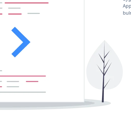
App
bul