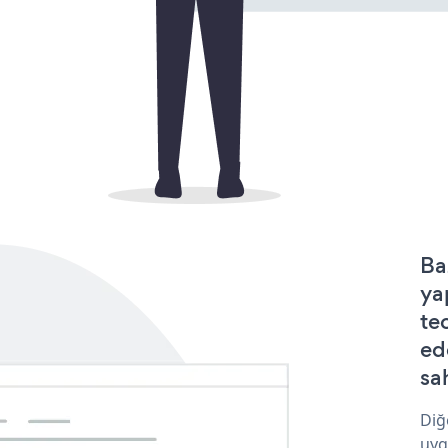
Ba
ya
te
ed
sa
Diğ
uyg