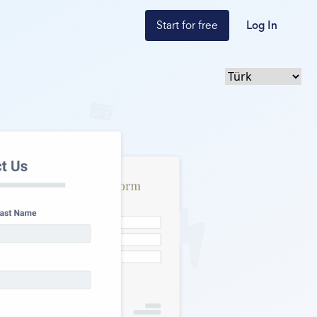
Start for free
Log In