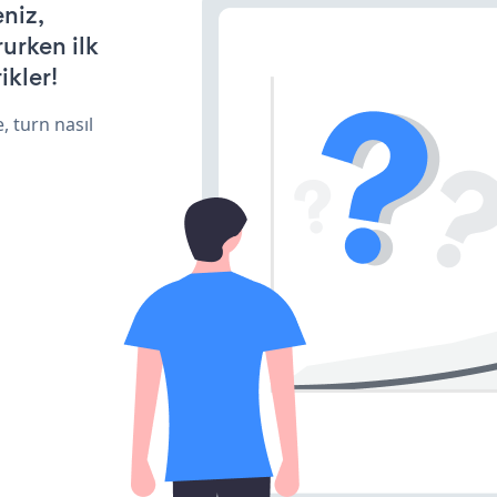
eniz,
rurken ilk
ikler!
, turn nasıl