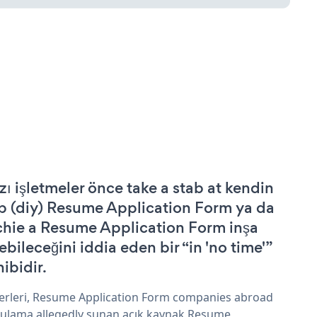
zı işletmeler önce take a stab at kendin
p (diy) Resume Application Form ya da
chie a Resume Application Form inşa
ebileceğini iddia eden bir “in 'no time'”
hibidir.
erleri, Resume Application Form companies abroad
ulama allegedly sunan açık kaynak Resume